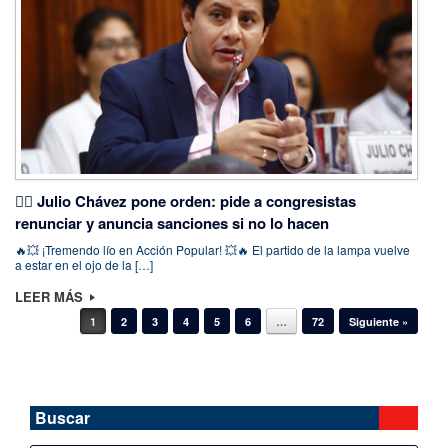
🕵️‍♂️ Julio Chávez pone orden: pide a congresistas
renunciar y anuncia sanciones si no lo hacen
🔥💥 ¡Tremendo lío en Acción Popular! 💥🔥 El partido de la lampa vuelve
a estar en el ojo de la […]
LEER MÁS
Navegador de artículos
1
2
3
4
5
6
…
72
Siguiente »
Buscar