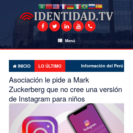
Saltar
al
contenido
Menú
Información del Perú y el mun
INICIO
LO ÚLTIMO
Asociación le pide a Mark
Zuckerberg que no cree una versión
de Instagram para niños