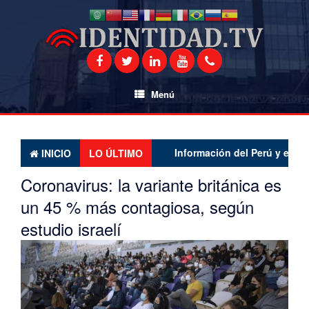
Saltar
al
contenido
Menú
Información del Perú y el mundo 
INICIO
LO ÚLTIMO
Coronavirus: la variante británica es
un 45 % más contagiosa, según
estudio israelí