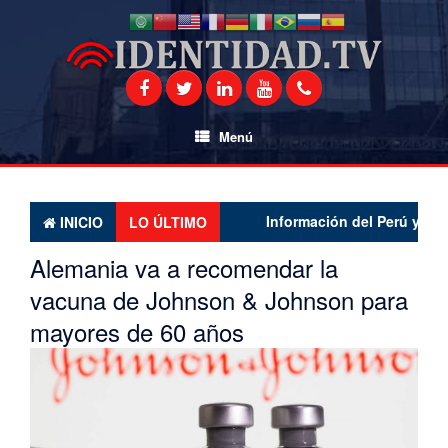
Saltar
al
contenido
Menú
Información del Perú y el mundo
INICIO
LO ÚLTIMO
Alemania va a recomendar la
vacuna de Johnson & Johnson para
mayores de 60 años