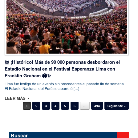
🙌 ¡Histórico! Más de 90 000 personas desbordaron el
Estadio Nacional en el Festival Esperanza Lima con
Franklin Graham 🏟️✨
Lima fue testigo de un evento sin precedentes el pasado fin de semana.
El Estadio Nacional del Perú se abarrotó […]
LEER MÁS
Navegador de artículos
1
2
3
4
5
6
…
494
Siguiente »
Buscar