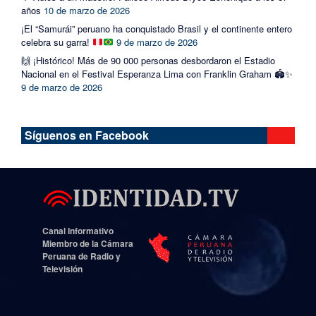
años
10 de marzo de 2026
¡El “Samurái” peruano ha conquistado Brasil y el continente entero
celebra su garra!
9 de marzo de 2026
🙌 ¡Histórico! Más de 90 000 personas desbordaron el Estadio
Nacional en el Festival Esperanza Lima con Franklin Graham 🏟️✨
9 de marzo de 2026
Síguenos en Facebook
Canal Informativo
Miembro de la Cámara
Peruana de Radio y
Televisión