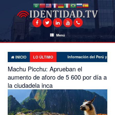
Saltar
al
contenido
Menú
Información del Perú y el mundo
INICIO
LO ÚLTIMO
Machu Picchu: Aprueban el
aumento de aforo de 5 600 por día a
la ciudadela inca