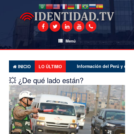
Saltar
al
contenido
Menú
Información del Perú y el mundo 
INICIO
LO ÚLTIMO
💥 ¿De qué lado están?