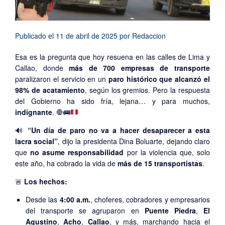
Publicado el
11 de abril de 2025
por
Redaccion
Esa es la pregunta que hoy resuena en las calles de Lima y
Callao, donde
más de 700 empresas de transporte
paralizaron el servicio en un
paro histórico que alcanzó el
98% de acatamiento
, según los gremios. Pero la respuesta
del Gobierno ha sido fría, lejana… y para muchos,
indignante
.
🛑
🚌
🔊
“Un día de paro no va a hacer desaparecer a esta
lacra social”
, dijo la presidenta Dina Boluarte, dejando claro
que
no asume responsabilidad
por la violencia que, solo
este año, ha cobrado la vida de
más de 15 transportistas
.
🚨
Los hechos:
Desde las
4:00 a.m.
, choferes, cobradores y empresarios
del transporte se agruparon en
Puente Piedra
,
El
Agustino
,
Acho
,
Callao
, y más, marchando hacia el