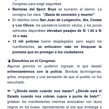
Congreso para exigir seguridad.
Barristas del Sport Boys
se sumaron al clamor. La
consigna fue clara:
“¡Basta de extorsión y muerte!”
En distritos como
San Juan de Lurigancho, Ate, Comas
y Los Olivos
, los paraderos lucieron vacíos, y los pocos
vehículos disponibles
elevaban pasajes de S/ 1.50 a S/
10 o más
.
13 mil policías
fueron desplegados, pero según los
manifestantes,
se enfocaron más en bloquear la
protesta que en proteger a los ciudadanos
.
💣
Disturbios en el Congreso
:
Algunos gremios no pudieron ingresar, lo que desató
enfrentamientos con la policía
. Bombas lacrimógenas,
gritos, empujones y una sensación de que el pueblo no fue
escuchado.
📢
“¿Dónde están cuando nos matan? ¿Dónde está el
Estado cuando nos cobran cupos a punta de bala?”
,
gritaban los manifestantes mientras avanzaban con lazos
negros en los buses, representando el luto que embarga a