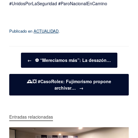
#UnidosPorLaSeguridad #ParoNacionalEnCamino
Publicado en
ACTUALIDAD
.
Navegador de artículos
←
⚽️ “Merecíamos más”: La desazón…
🕰️💥 #CasoRolex: Fujimorismo propone
archivar…
→
Entradas relacionadas