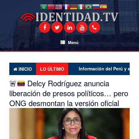
Saltar
al
contenido
Menú
Información del Perú y el mundo l
INICIO
LO ÚLTIMO
🚨
Delcy Rodríguez anuncia
liberación de presos políticos… pero
ONG desmontan la versión oficial