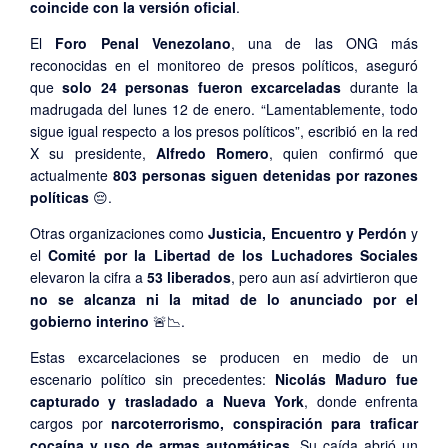
coincide con la versión oficial
.
El
Foro Penal Venezolano
, una de las ONG más
reconocidas en el monitoreo de presos políticos, aseguró
que
solo 24 personas fueron excarceladas
durante la
madrugada del lunes 12 de enero. “Lamentablemente, todo
sigue igual respecto a los presos políticos”, escribió en la red
X su presidente,
Alfredo Romero
, quien confirmó que
actualmente
803 personas siguen detenidas por razones
políticas
😔.
Otras organizaciones como
Justicia, Encuentro y Perdón
y
el
Comité por la Libertad de los Luchadores Sociales
elevaron la cifra a
53 liberados
, pero aun así advirtieron que
no se alcanza ni la mitad de lo anunciado por el
gobierno interino
🚨📉.
Estas excarcelaciones se producen en medio de un
escenario político sin precedentes:
Nicolás Maduro fue
capturado y trasladado a Nueva York
, donde enfrenta
cargos por
narcoterrorismo, conspiración para traficar
cocaína y uso de armas automáticas
. Su caída abrió un