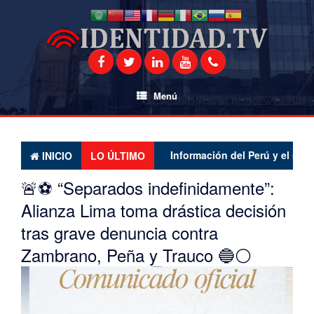
Saltar
al
contenido
Menú
Información del Perú y el mundo la
INICIO
LO ÚLTIMO
🚨⚽ “Separados indefinidamente”:
Alianza Lima toma drástica decisión
tras grave denuncia contra
Zambrano, Peña y Trauco 🔵⚪