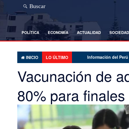
Saltar
Buscar
al
contenido
POLÍTICA
ECONOMÍA
ACTUALIDAD
SOCIEDAD
Información del Perú y el m
INICIO
LO ÚLTIMO
Vacunación de ad
80% para finales