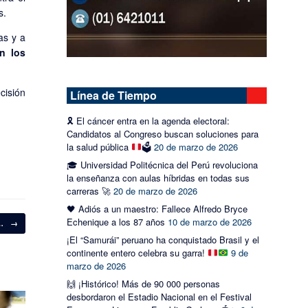
s.
as y a
n los
cisión
Línea de Tiempo
🎗️
El cáncer entra en la agenda electoral:
Candidatos al Congreso buscan soluciones para
la salud pública
🗳️
20 de marzo de 2026
🎓 Universidad Politécnica del Perú revoluciona
la enseñanza con aulas híbridas en todas sus
carreras 🚀
20 de marzo de 2026
🖤 Adiós a un maestro: Fallece Alfredo Bryce
Echenique a los 87 años
10 de marzo de 2026
o…
→
¡El “Samurái” peruano ha conquistado Brasil y el
continente entero celebra su garra!
9 de
marzo de 2026
🙌 ¡Histórico! Más de 90 000 personas
desbordaron el Estadio Nacional en el Festival