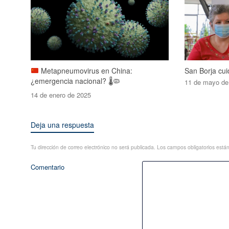
Metapneumovirus en China:
San Borja cu
¿emergencia nacional?
🌡️
🦠
11 de mayo de
14 de enero de 2025
Deja una respuesta
Tu dirección de correo electrónico no será publicada.
Los campos obligatorios est
Comentario