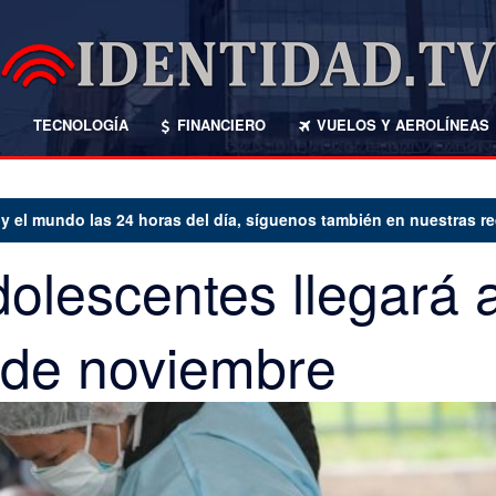
TECNOLOGÍA
FINANCIERO
VUELOS Y AEROLÍNEAS
undo las 24 horas del día, síguenos también en nuestras redes so
olescentes llegará a
 de noviembre