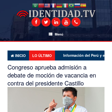
Saltar
al
contenido
Menú
Información del Perú y el mundo l
INICIO
LO ÚLTIMO
Congreso aprueba admisión a
debate de moción de vacancia en
contra del presidente Castillo