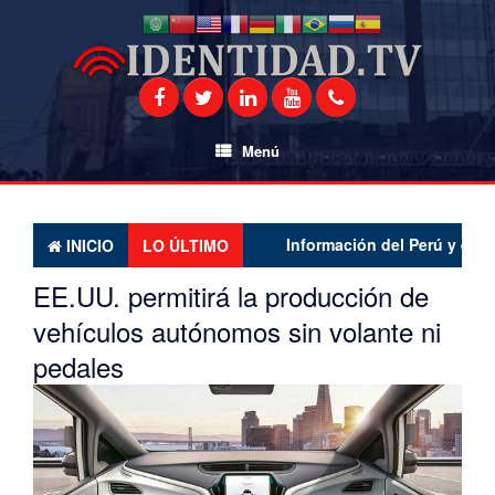
Saltar
al
contenido
Menú
Información del Perú y el mundo 
INICIO
LO ÚLTIMO
EE.UU. permitirá la producción de
vehículos autónomos sin volante ni
pedales