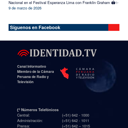
Nacional en el Festival Esperanza Lima con Franklin Graham 🏟️✨
9 de marzo de 2026
Síguenos en Facebook
Canal Informativo
Miembro de la Cámara
Peruana de Radio y
Televisión
Números Telefónicos
Central:
(+51) 642 - 1000
Administración:
(+51) 642 - 1011
Prensa:
(+51) 642 – 1015