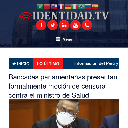
Saltar
al
contenido
Menú
Información del Perú y el mundo 
INICIO
LO ÚLTIMO
Bancadas parlamentarias presentan
formalmente moción de censura
contra el ministro de Salud